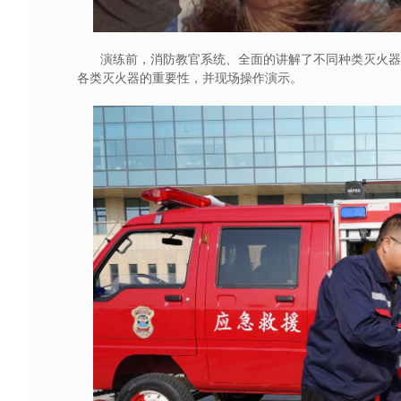
演练前，消防教官系统、全面的讲解了不同种类灭火器
各类灭火器的重要性，并现场操作演示。