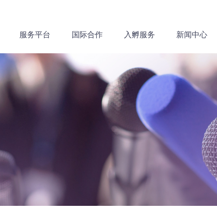
服务平台
国际合作
入孵服务
新闻中心