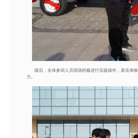
随后，全体参训人员现场积极进行实践操作，真实体验
力。