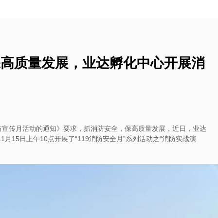
保高质量发展，业达孵化中心开展消
防宣传月活动的通知》要求，抓消防安全，保高质量发展，近日，业达
1月15日上午10点开展了“119消防安全月”系列活动之“消防实战演