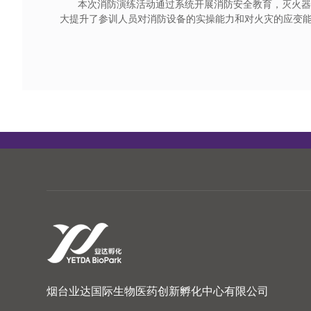
本次消防演练活动通过系统开展消防安全教育，灭火器
大提升了参训人员对消防设备的实操能力和对火灾的应变
烟台业达国际生物医药创新孵化中心有限公司